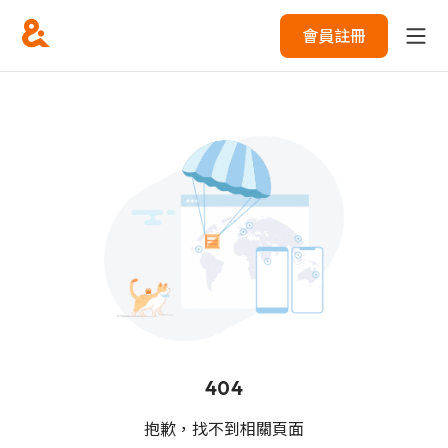
會員註冊
404
抱歉，找不到相關頁面