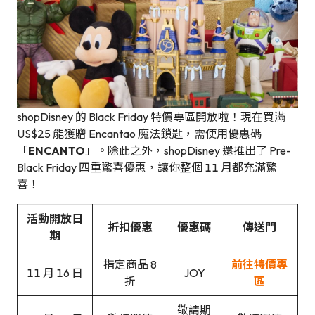
shopDisney 的 Black Friday 特價專區開放啦！現在買滿
US$25 能獲贈 Encantao 魔法鎖匙，需使用優惠碼
「
ENCANTO
」。除此之外，shopDisney 還推出了 Pre-
Black Friday 四重驚喜優惠，讓你整個 11 月都充滿驚
喜！
活動開放日
折扣優惠
優惠碼
傳送門
期
指定商品 8
前往特價專
11 月 16 日
JOY
折
區
敬請期