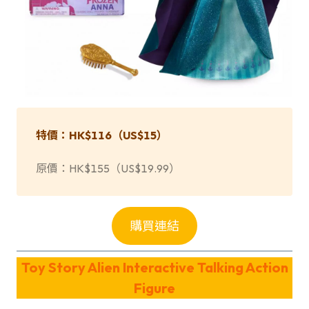
特價：HK$116（US$
1
5）
原價：HK$155（US$19.99）
購買連結
Toy Story Alien Interactive Talking Action
Figure