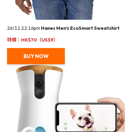
26/11 22:16pm
Hanes Men’s EcoSmart Sweatshirt
特價：HK$70（US$9）
BUY NOW