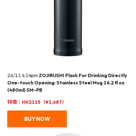
26/11 4:14pm
ZOJIRUSHI Flask For Drinking Directly
One-touch Opening: Stainless Steel Mug 16.2 fl oz
(480ml) SM-PB
特價：HK$115（¥1,687）
BUY NOW