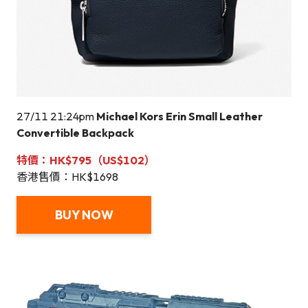
27/11 21:24pm
Michael Kors Erin Small Leather
Convertible Backpack
特價：HK$795（US$
102
）
香港售價：HK$1698
BUY NOW