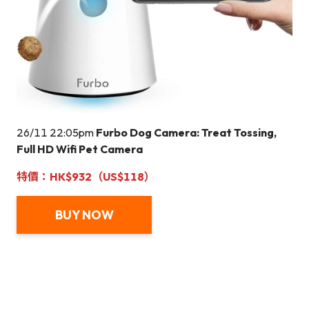
26/11 22:05pm
Furbo Dog Camera: Treat Tossing,
Full HD Wifi Pet Camera
特價：HK$932（US$118）
BUY NOW