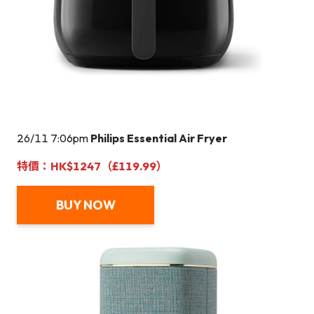
26/11 7:06pm
Philips Essential Air Fryer
特價：HK$1247（£119.99）
BUY NOW