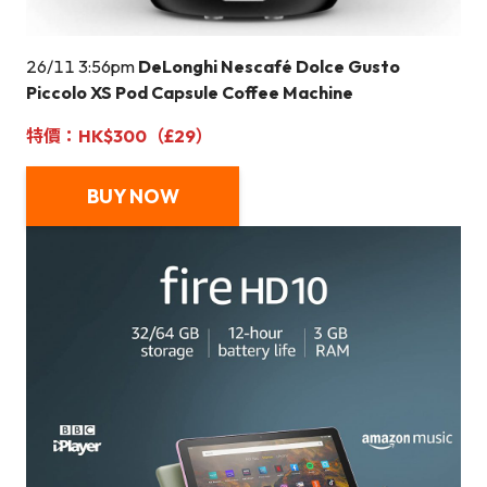
26/11 3:56pm
DeLonghi Nescafé Dolce Gusto
Piccolo XS Pod Capsule Coffee Machine
特價：HK$300（£29）
BUY NOW