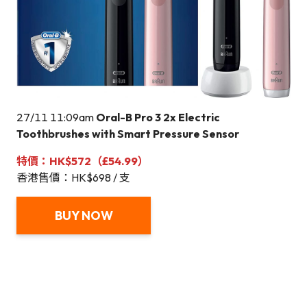
27/11 11:09am
Oral-B Pro 3 2x Electric
Toothbrushes with Smart Pressure Sensor
特價：HK$572（£54.99）
香港售價：HK$698 / 支
BUY NOW