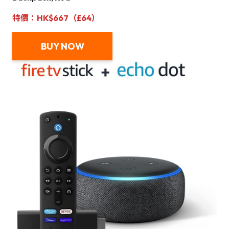
特價：HK$667（£64）
BUY NOW