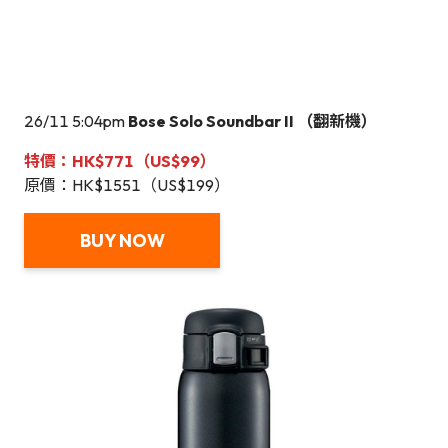
26/11 5:04pm
Bose Solo Soundbar II （翻新機）
特價：HK$771（US$99）
原價：HK$1551（US$199）
BUY NOW