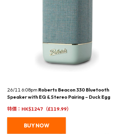
26/11 6:08pm
Roberts Beacon 330 Bluetooth
Speaker with EQ & Stereo Pairing – Duck Egg
特價：HK$1247（£119.99）
BUY NOW