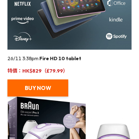
26/11 3:38pm
Fire HD 10 tablet
特價：HK$829（£79.99）
BUY NOW