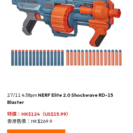
27/11 4:38pm
NERF Elite 2.0 Shockwave RD-15
Blaster
特價：HK$124（US$
15.99
）
香港售價：HK$269.9