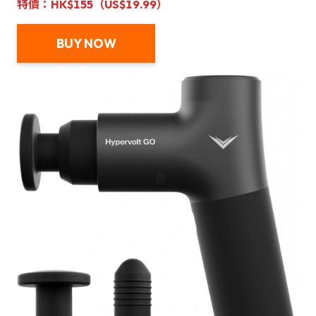
特價：HK$155（US$19.99）
BUY NOW