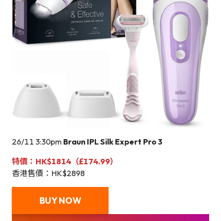
26/11 3:30pm
Braun IPL Silk Expert Pro 3
特價：HK$1814（£174.99）
香港售價：HK$2898
BUY NOW