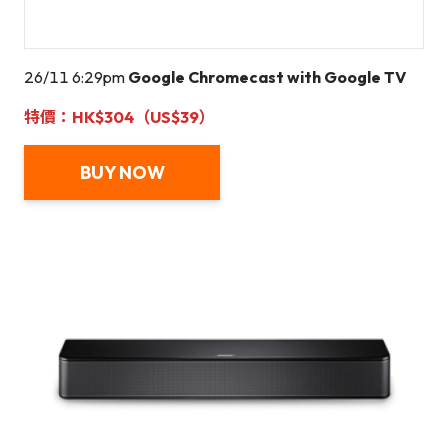
26/11 6:29pm
Google Chromecast with Google TV
特價：HK$304（US$
3
9）
BUY NOW