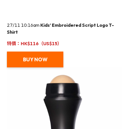
27/11 10:16am
Kids’ Embroidered Script Logo T-
Shirt
特價：HK$116（US$
15
）
BUY NOW