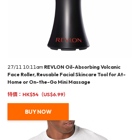
27/11 10:11am
REVLON Oil-Absorbing Volcanic
Face Roller, Reusable Facial Skincare Tool for At-
Home or On-the-Go Mini Massage
特價：HK$54（US$6.99）
BUY NOW