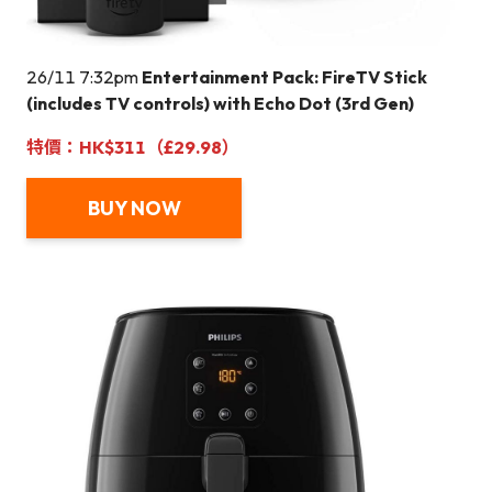
26/11 7:32pm
Entertainment Pack: FireTV Stick
(includes TV controls) with Echo Dot (3rd Gen)
特價：HK$311（£29.98）
BUY NOW