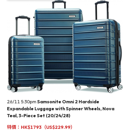
26/11 5:30pm
Samsonite Omni 2 Hardside
Expandable Luggage with Spinner Wheels, Nova
Teal, 3-Piece Set (20/24/28)
特價：HK$1793（US$
229.99
）