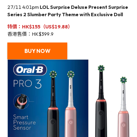
27/11 4:01pm
LOL Surprise Deluxe Present Surprise
Series 2 Slumber Party Theme with Exclusive Doll
特價：HK$155（US$
19.88
）
香港售價：HK$399.9
BUY NOW