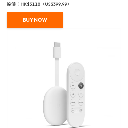
原價：HK$3118（US$399.99）
BUY NOW