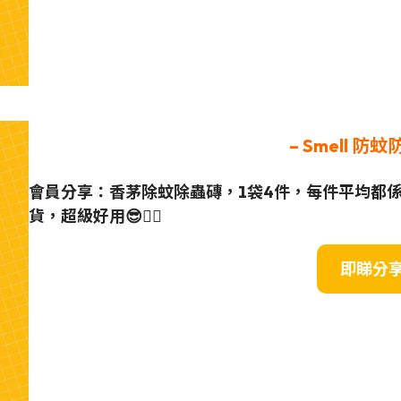
– Smell 防
會員分享：香茅除蚊除蟲磚，1袋4件，每件平均都係2
貨，超級好用😎👍🏼
即睇分