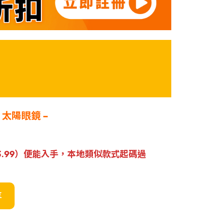
ta 太陽眼鏡 –
103.99）便能入手，本地類似款式起碼過
享