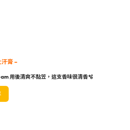
止汗膏 –
eam 用後清爽不黏笠，這支香味很清香🫧
享