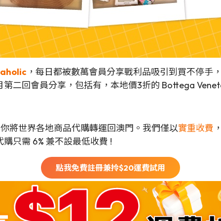
aholic
，每日都被數萬會員分享戰利品吸引到買不停手
會員分享，包括有，本地價3折的 Bottega Veneta
可以幫你將世界各地商品代購轉運回澳門。我們僅以
實重收費
只需 6% 兼不設最低收費 !
點我免費註冊兼拎$
20
運費試用