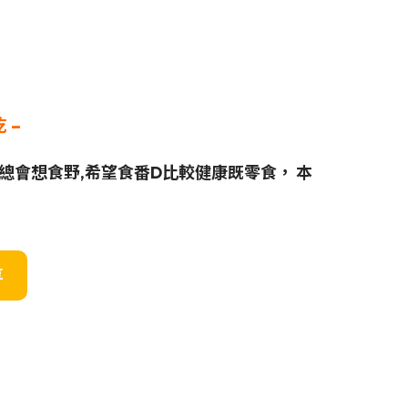
乾
–
會想食野,希望食番D比較健康既零食， 本
享