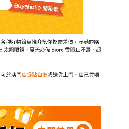
，各種好物筍貨推介幫你慳盡差價，滿滿的購
 太陽眼鏡、夏天必備 Biore 香體止汗膏、超
，可於澳門
自提點自取
或送貨上門。自己買唔