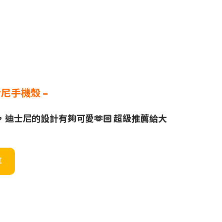
尼手機殼 –
殼，迪士尼的設計有夠可愛🫶🏻 超級推薦給大
享