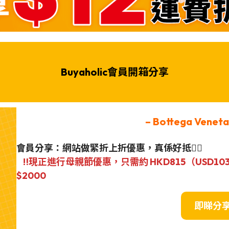
Buyaholic會員開箱分享
– Bottega Vene
會員分享：網站做緊折上折優惠，真係好抵👍🏼
‼️現正進行母親節優惠，只需約 HKD815（USD
$2000
即睇分