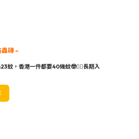
蚊防蟲磚
–
3蚊，香港一件都要40幾蚊🤓☝🏼長期入
享