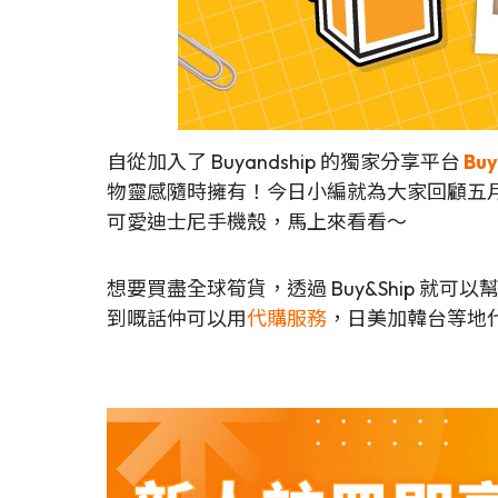
自從加入了 Buyandship 的獨家分享平台
Buy
物靈感隨時擁有！今日小編就為大家回顧五月第二回
可愛迪士尼手機殼，馬上來看看～
想要買盡全球筍貨，透過 Buy&Ship 就
到嘅話仲可以用
代購服務
，日美加韓台等地代購