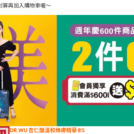
較划算再加入購物車喔～
DR.WU 杏仁酸溫和煥膚精華 8%