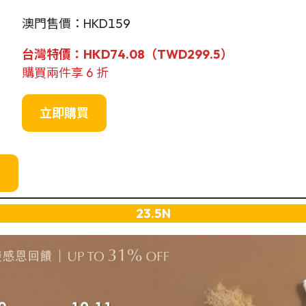
澳門售價：HKD159
台灣特價：
HKD74.08（TWD299.5）
購買兩件享 6 折
立即購買
網
23.5N