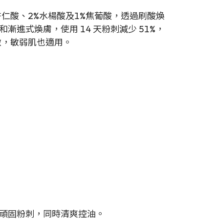
仁酸、2%水楊酸及1%焦葡酸，透過刷酸煥
進式煥膚，使用 14 天粉刺減少 51%，
激，敏弱肌也適用。
頑固粉刺，同時清爽控油。