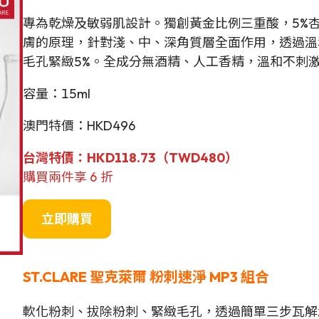
專為乾燥及敏弱肌設計。獨創黃金比例三重酸，5%杏
膚的原理，針對淺、中、深角質層全面作用，透過溫和漸
毛孔緊緻5%。全成分無酒精、人工香精，溫和不刺
容量：15ml
澳門特價：HKD496
台灣特價：HKD118.73（TWD480）
購買兩件享 6 折
立即購買
ST.CLARE 聖克萊爾 粉刺速淨 MP3 組合
軟化粉刺、拔除粉刺、緊緻毛孔，透過簡單三步瓦解