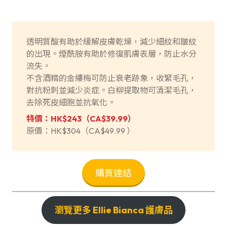
透明質酸有助於緩解皮膚乾燥，減少細紋和皺紋
的出現。煙酰胺有助於修復肌膚表層，防止水分
流失。
不含酒精的金縷梅可防止衰老跡象，收緊毛孔，
對抗粉刺並減少炎症。白柳提取物可清潔毛孔，
去除死皮細胞並抗氧化。
特價：HK$243（
CA$39.99
）
原價：HK$304（CA$49.99 ）
購買連結
瀏覽更多 Ellie Bianca 護膚品