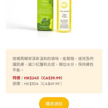
柑橘馬鞭草清新溫和的香味，能緊緻、提亮及呵
護肌膚，減少紅腫和炎症，鎖住水分，保持膚色
平衡。
特價：HK$243（
CA$39.99
）
原價：HK$304（CA$49.99 ）
購買連結