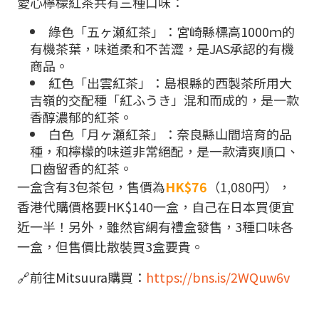
愛心檸檬紅茶共有三種口味：
綠色「五ヶ瀬紅茶」：宮崎縣標高1000ｍ的
有機茶葉，味道柔和不苦澀，是JAS承認的有機
商品。
紅色「出雲紅茶」：島根縣的西製茶所用大
吉嶺的交配種「紅ふうき」混和而成的，是一款
香醇濃郁的紅茶。
白色「月ヶ瀬紅茶」：奈良縣山間培育的品
種，和檸檬的味道非常絕配，是一款清爽順口、
口齒留香的紅茶。
一盒含有3包茶包，售價為
HK$76
（1,080円），
香港代購價格要HK$140一盒，自己在日本買便宜
近一半！另外，雖然官網有禮盒發售，3種口味各
一盒，但售價比散裝買3盒要貴。
🔗前往Mitsuura購買：
https://bns.is/2WQuw6v